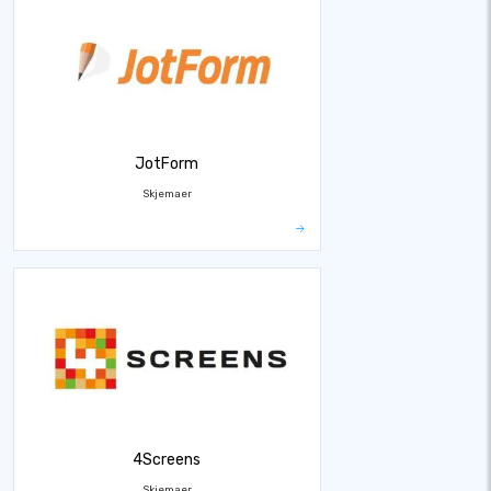
JotForm
Skjemaer
4Screens
Skjemaer