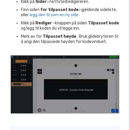
Klikk på
Sider
i nettstedredigereren.
Finn siden
for tilpasset kode
i gjeldende sideliste,
eller
legg den til som en ny side
.
Klikk på
Rediger
-knappen på siden
Tilpasset kode
og legg til koden du vil legge inn.
Merk av for
Tilpasset høyde
. Bruk glidebryteren til
å angi den tilpassede høyden for kodevinduet.