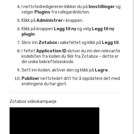
I nettstedredigereren klikker du på
Innstillinger
og
velger
Plugins
fra rullegardinlisten.
Klikk på
Administrer-
knappen.
Klikk på knappen
Legg til ny
og velg
Legg til ny
plugin
.
Skriv inn
Zotabox
i søkefeltet og klikk på
Legg til
.
I feltet
Application ID
skriver du inn den relevante
kodebiten fra koden du fikk fra Zotabox – dette er
din unike bekreftelseskode.
Sett inn koden, aktiver den og klikk på
Lagre
.
Publiser
nettstedet ditt for å oppdatere det med
endringene du har gjort.
Zotabox videokampanje