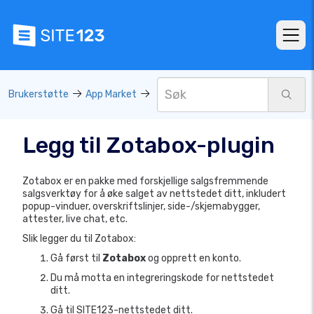
Brukerstøtte
App Market
Legg til Zotabox-plugin
Zotabox er en pakke med forskjellige salgsfremmende
salgsverktøy for å øke salget av nettstedet ditt, inkludert
popup-vinduer, overskriftslinjer, side-/skjemabygger,
attester, live chat, etc.
Slik legger du til Zotabox:
Gå først til
Zotabox
og opprett en konto.
Du må motta en integreringskode for nettstedet
ditt.
Gå til SITE123-nettstedet ditt.