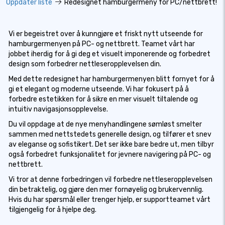
Oppdater liste
Redesignet hamburgermeny for PC/nettbrett!
Vi er begeistret over å kunngjøre et friskt nytt utseende for
hamburgermenyen på PC- og nettbrett. Teamet vårt har
jobbet iherdig for å gi deg et visuelt imponerende og forbedret
design som forbedrer nettleseropplevelsen din.
Med dette redesignet har hamburgermenyen blitt fornyet for å
gi et elegant og moderne utseende. Vi har fokusert på å
forbedre estetikken for å sikre en mer visuelt tiltalende og
intuitiv navigasjonsopplevelse.
Du vil oppdage at de nye menyhandlingene sømløst smelter
sammen med nettstedets generelle design, og tilfører et snev
av eleganse og sofistikert. Det ser ikke bare bedre ut, men tilbyr
også forbedret funksjonalitet for jevnere navigering på PC- og
nettbrett.
Vi tror at denne forbedringen vil forbedre nettleseropplevelsen
din betraktelig, og gjøre den mer fornøyelig og brukervennlig.
Hvis du har spørsmål eller trenger hjelp, er supportteamet vårt
tilgjengelig for å hjelpe deg.