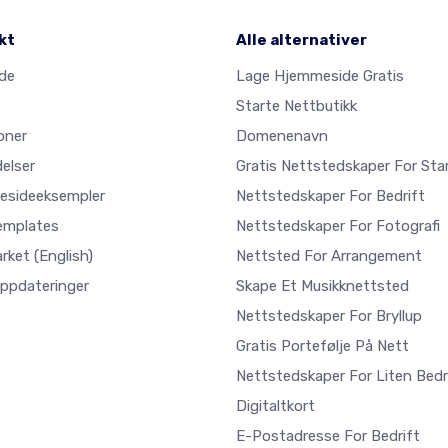
kt
Alle alternativer
ide
Lage Hjemmeside Gratis
Starte Nettbutikk
oner
Domenenavn
elser
Gratis Nettstedskaper For Sta
sideeksempler
Nettstedskaper For Bedrift
emplates
Nettstedskaper For Fotografi
arket
(English)
Nettsted For Arrangement
Oppdateringer
Skape Et Musikknettsted
Nettstedskaper For Bryllup
Gratis Portefølje På Nett
Nettstedskaper For Liten Bedr
Digitaltkort
E-Postadresse For Bedrift