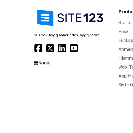
Produ
Starts
Priser
SITE123: bygg annerledes, bygg bedre.
Funksj
Anmeld
Hjemme
Norsk
Web-T
App M
Siste 