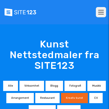
Kunst
Nettstedmaler fra
SITE123
Alle
Virksomhet
Blogg
Fotografi
Musikk
Arrangement
Restaurant
Kreativ kunst
CV