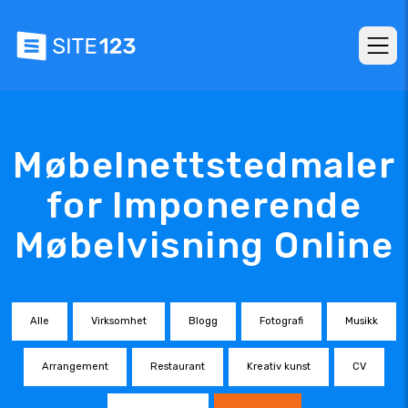
Møbelnettstedmaler
for Imponerende
Møbelvisning Online
Alle
Virksomhet
Blogg
Fotografi
Musikk
Arrangement
Restaurant
Kreativ kunst
CV