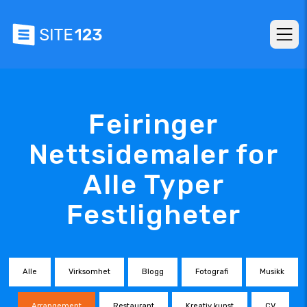
Feiringer
Nettsidemaler for
Alle Typer
Festligheter
Alle
Virksomhet
Blogg
Fotografi
Musikk
Arrangement
Restaurant
Kreativ kunst
CV