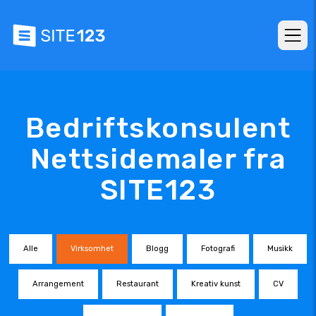
Bedriftskonsulent
Nettsidemaler fra
SITE123
Alle
Virksomhet
Blogg
Fotografi
Musikk
Arrangement
Restaurant
Kreativ kunst
CV