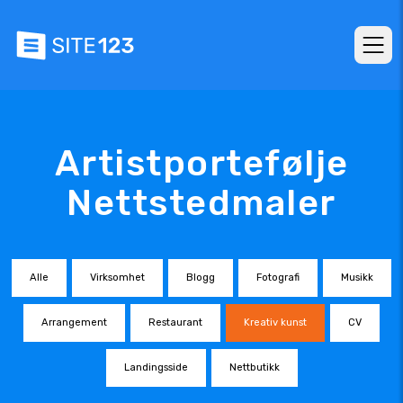
Artistportefølje
Nettstedmaler
Alle
Virksomhet
Blogg
Fotografi
Musikk
Arrangement
Restaurant
Kreativ kunst
CV
Landingsside
Nettbutikk