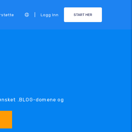
|
rstøtte
Logg Inn
START HER
r ønsket .BLOG-domene og