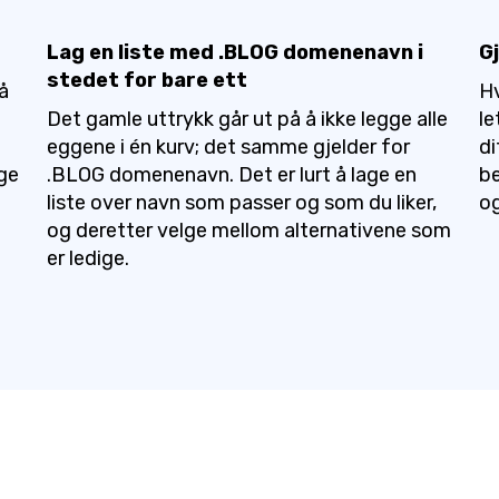
Lag en liste med .BLOG domenenavn i
G
stedet for bare ett
å
Hv
Det gamle uttrykk går ut på å ikke legge alle
le
eggene i én kurv; det samme gjelder for
di
gge
.BLOG domenenavn. Det er lurt å lage en
be
liste over navn som passer og som du liker,
og
og deretter velge mellom alternativene som
er ledige.