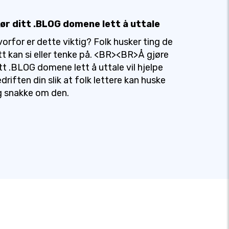
jør ditt .BLOG domene lett å uttale
orfor er dette viktig? Folk husker ting de
tt kan si eller tenke på. <BR><BR>Å gjøre
tt .BLOG domene lett å uttale vil hjelpe
driften din slik at folk lettere kan huske
 snakke om den.