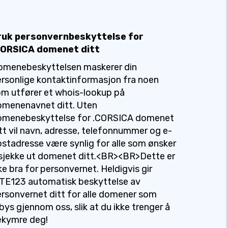
ruk personvernbeskyttelse for
CORSICA domenet ditt
omenebeskyttelsen maskerer din
rsonlige kontaktinformasjon fra noen
m utfører et whois-lookup på
omenenavnet ditt. Uten
omenebeskyttelse for .CORSICA domenet
tt vil navn, adresse, telefonnummer og e-
stadresse være synlig for alle som ønsker
sjekke ut domenet ditt.<BR><BR>Dette er
ke bra for personvernet. Heldigvis gir
TE123 automatisk beskyttelse av
rsonvernet ditt for alle domener som
lbys gjennom oss, slik at du ikke trenger å
ekymre deg!