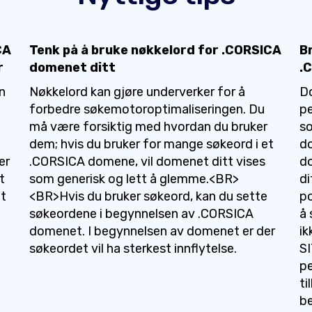
CA
Tenk på å bruke nøkkelord for .CORSICA
B
r
domenet ditt
.
n
Nøkkelord kan gjøre underverker for å
D
forbedre søkemotoroptimaliseringen. Du
pe
må være forsiktig med hvordan du bruker
so
dem; hvis du bruker for mange søkeord i et
d
er
.CORSICA domene, vil domenet ditt vises
d
t
som generisk og lett å glemme.<BR>
di
at
<BR>Hvis du bruker søkeord, kan du sette
po
søkeordene i begynnelsen av .CORSICA
å 
domenet. I begynnelsen av domenet er der
ik
søkeordet vil ha sterkest innflytelse.
SI
pe
ti
b