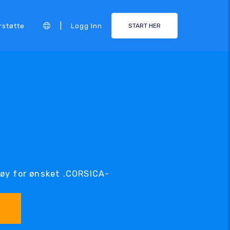
|
rstøtte
Logg Inn
START HER
øy for ønsket .CORSICA-