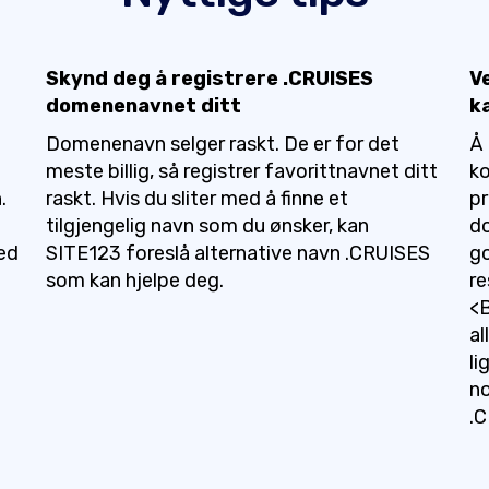
Skynd deg å registrere .CRUISES
V
domenenavnet ditt
k
å
Domenenavn selger raskt. De er for det
Å 
meste billig, så registrer favorittnavnet ditt
ko
.
raskt. Hvis du sliter med å finne et
pr
tilgjengelig navn som du ønsker, kan
do
ed
SITE123 foreslå alternative navn .CRUISES
go
som kan hjelpe deg.
re
<B
al
li
no
.