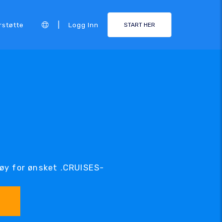
|
rstøtte
Logg Inn
START HER
øy for ønsket .CRUISES-