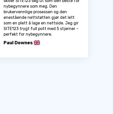
skiller SITE123 seg ut som den beste for
nybegynnere som meg. Den
brukervennlige prosessen og den
enestående nettstøtten gjør det lett
som en plett å lage en nettside. Jeg gir
SITE123 trygt full pott med 5 stjerner –
perfekt for nybegynnere.
Paul Downes