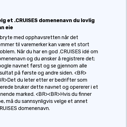
elg et .CRUISES domenenavn du lovlig
an eie
bryte med opphavsretten når det
mmer til varemerker kan være et stort
oblem. Når du har en god .CRUISES idé om
menenavn og du ønsker å registrere det;
ogle navnet først og se gjennom alle
sultat på første og andre siden. <BR>
R>Det du leter etter er bedrifter som
lerede bruker dette navnet og opererer i et
gnende marked. <BR><BR>Hvis du finner
e, må du sannsynligvis velge et annet
CRUISES domenenavn.