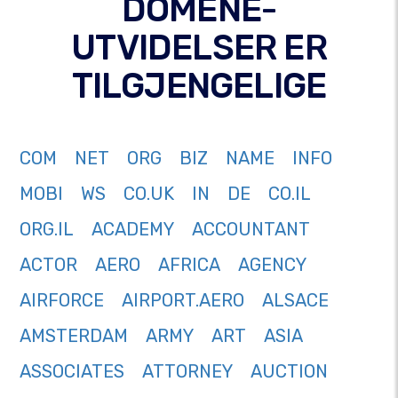
DOMENE-
UTVIDELSER ER
TILGJENGELIGE
COM
NET
ORG
BIZ
NAME
INFO
MOBI
WS
CO.UK
IN
DE
CO.IL
ORG.IL
ACADEMY
ACCOUNTANT
ACTOR
AERO
AFRICA
AGENCY
AIRFORCE
AIRPORT.AERO
ALSACE
AMSTERDAM
ARMY
ART
ASIA
ASSOCIATES
ATTORNEY
AUCTION