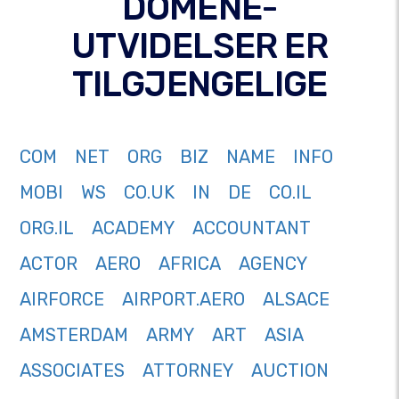
DOMENE-
UTVIDELSER ER
TILGJENGELIGE
COM
NET
ORG
BIZ
NAME
INFO
MOBI
WS
CO.UK
IN
DE
CO.IL
ORG.IL
ACADEMY
ACCOUNTANT
ACTOR
AERO
AFRICA
AGENCY
AIRFORCE
AIRPORT.AERO
ALSACE
AMSTERDAM
ARMY
ART
ASIA
ASSOCIATES
ATTORNEY
AUCTION