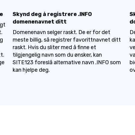
ge
Skynd deg å registrere .INFO
S
domenenavnet ditt
d
lgt
.
Domenenavn selger raskt. De er for det
De
og
meste billig, så registrer favorittnavnet ditt
ka
raskt. Hvis du sliter med å finne et
ve
t.
tilgjengelig navn som du ønsker, kan
va
ge
SITE123 foreslå alternative navn .INFO som
bi
kan hjelpe deg.
ov