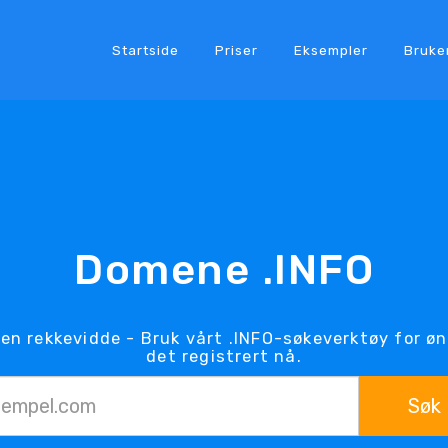
Startside
Priser
Eksempler
Bruke
Domene .INFO
nen rekkevidde - Bruk vårt .INFO-søkeverktøy for ø
det registrert nå.
Søk