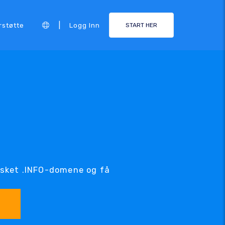
|
rstøtte
Logg Inn
START HER
nsket .INFO-domene og få